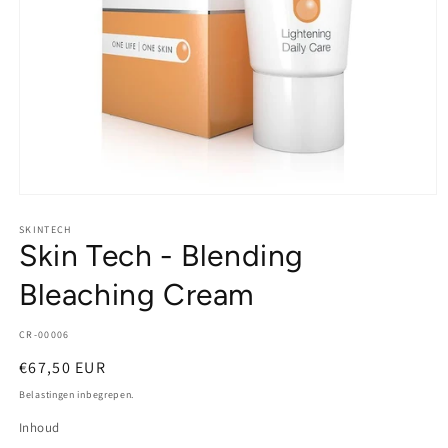
SKINTECH
Skin Tech - Blending
Bleaching Cream
SKU:
CR-00006
Normale
€67,50 EUR
prijs
Belastingen inbegrepen.
Inhoud