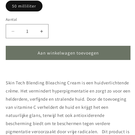
50 milliliter
Aantal
Aantal
Aantal
Aantal
verlagen
verhogen
voor
voor
Skin
Skin
Aan winkelwagen toevoegen
Tech
Tech
-
-
Blending
Blending
Bleaching
Bleaching
Skin Tech Blending Bleaching Cream is een huidverlichtende
Cream
Cream
crème. Het vermindert hyperpigmentatie en zorgt zo voor een
helderdere, verfijnde en stralende huid. Door de toevoeging
van vitamine C verheldert de huid en krijgt het een
natuurlijke glans, terwijl het ook antioxiderende
bescherming biedt om te beschermen tegen verdere
pigmentatie veroorzaakt door vrije radicalen. Dit product is