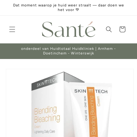
Meteen
Dat moment waarop je huid weer straalt — daar doen we
naar de
het voor 💚
content
Winkelwagen
onderdeel van Huidtotaal Huidkliniek | Arnhem -
Doetinchem - Winterswijk
Ga direct naar
productinformatie