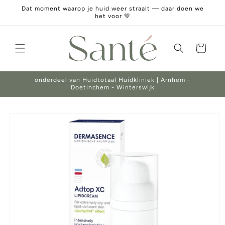
Meteen
Dat moment waarop je huid weer straalt — daar doen we
naar de
het voor 💚
content
Winkelwagen
onderdeel van Huidtotaal Huidkliniek | Arnhem -
Doetinchem - Winterswijk
Ga direct naar
productinformatie