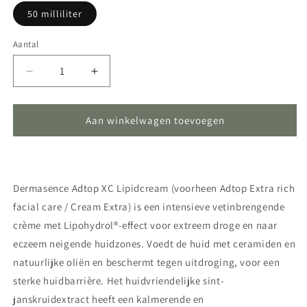
50 milliliter
Aantal
Aantal
Aantal
Aantal
verlagen
verhogen
voor
voor
Dermasence
Dermasence
Aan winkelwagen toevoegen
-
-
Adtop
Adtop
XC
XC
Lipidcream
Lipidcream
Dermasence Adtop XC Lipidcream (voorheen Adtop Extra rich
facial care / Cream Extra) is een intensieve vetinbrengende
crème met Lipohydrol®-effect voor extreem droge en naar
eczeem neigende huidzones. Voedt de huid met ceramiden en
natuurlijke oliën en beschermt tegen uitdroging, voor een
sterke huidbarrière. Het huidvriendelijke sint-
janskruidextract heeft een kalmerende en