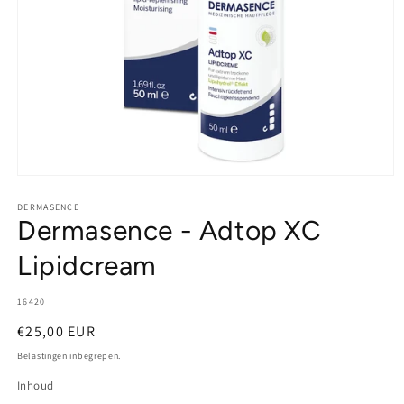
DERMASENCE
Dermasence - Adtop XC
Lipidcream
SKU:
16420
Normale
€25,00 EUR
prijs
Belastingen inbegrepen.
Inhoud