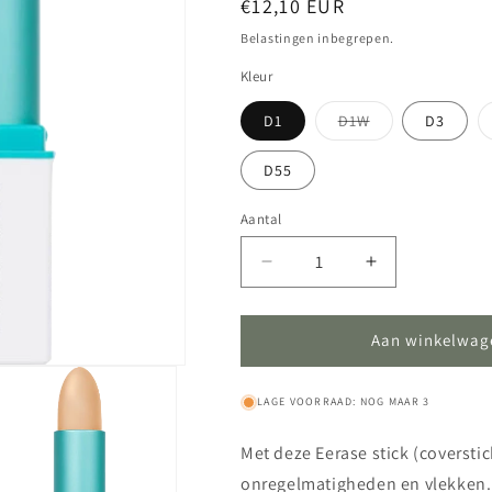
Normale
€12,10 EUR
prijs
Belastingen inbegrepen.
Kleur
Variant
D1
D1W
D3
uitverkocht
of
niet
D55
beschikbaar
Aantal
Aantal
Aantal
Aantal
verlagen
verhogen
voor
voor
DermaColor
DermaColor
Aan winkelwag
-
-
Erase
Erase
LAGE VOORRAAD: NOG MAAR 3
stick
stick
(coverstick)
(coverstick)
Met deze Eerase stick (coversti
onregelmatigheden en vlekken.