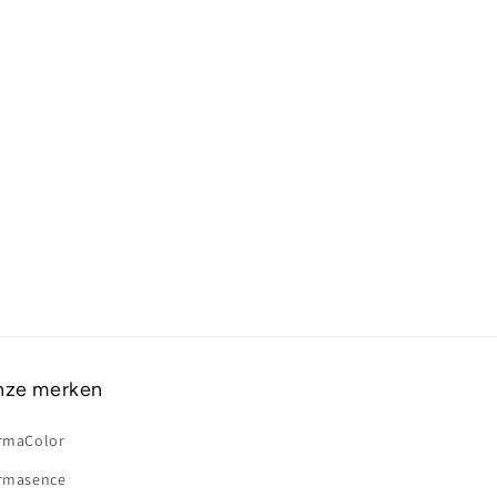
ze merken
rmaColor
rmasence