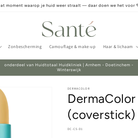
at moment waarop je huid weer straalt — daar doen we het voor 
Zonbescherming
Camouflage & make-up
Haar & lichaam
onderdeel van Huidtotaal Huidkliniek | Arnhem - Doetinchem -
Winterswijk
DERMACOLOR
DermaColor 
(coverstick)
SKU:
DC-CS-D1