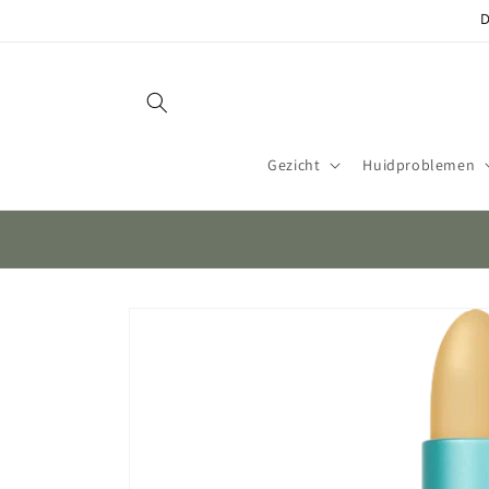
Meteen
D
naar de
content
Gezicht
Huidproblemen
Ga direct naar
productinformatie