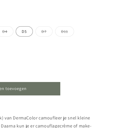
Variant
Variant
Variant
D4
D5
D7
D11
uitverkocht
uitverkocht
uitverkocht
of
of
of
niet
niet
niet
beschikbaar
beschikbaar
beschikbaar
en toevoegen
ck) van DermaColor camoufleer je snel kleine
 Daarna kun je er camouflagecrème of make-